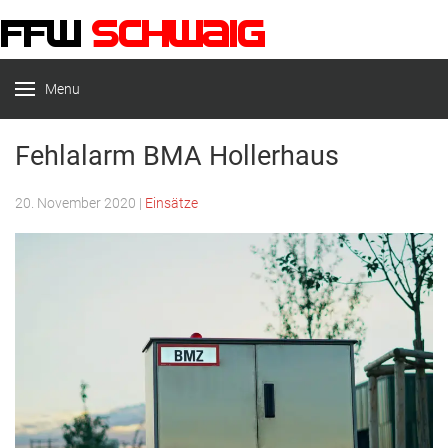
Menu
FFW-Schwaig
Fehlalarm BMA Hollerhaus
20. November 2020
|
Einsätze