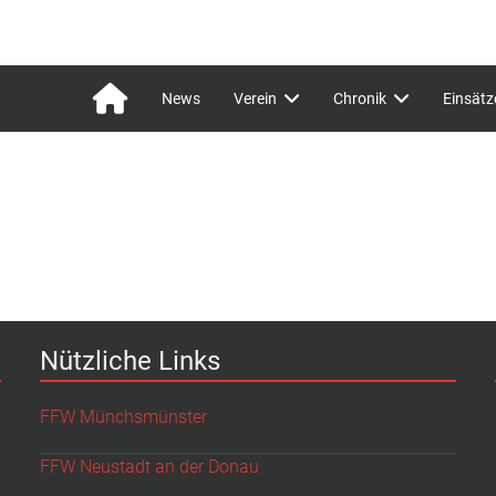
News
Verein
Chronik
Einsätz
Nützliche Links
FFW Münchsmünster
FFW Neustadt an der Donau