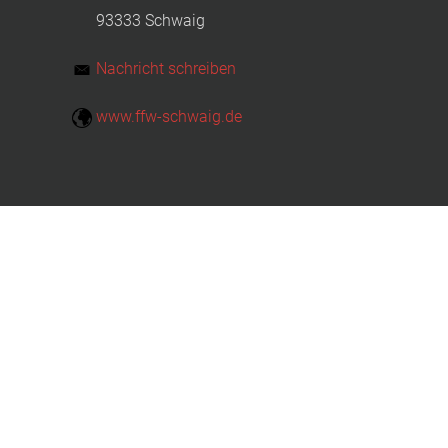
93333 Schwaig
Nachricht schreiben
www.ffw-schwaig.de