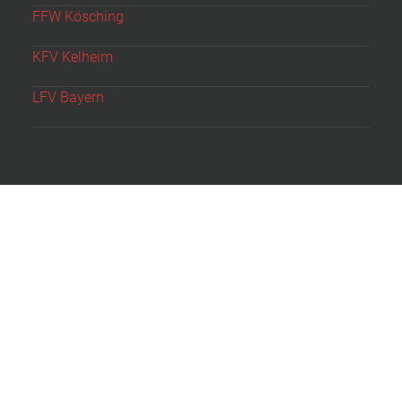
FFW Kösching
KFV Kelheim
LFV Bayern