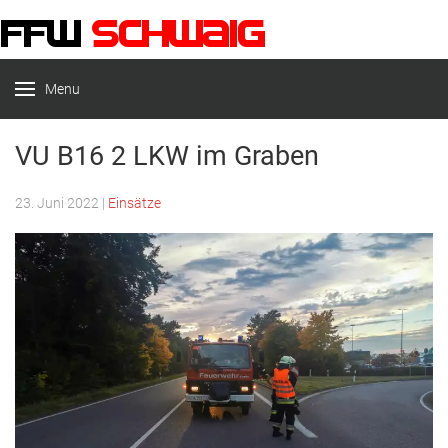
Menu
FFW-Schwaig
VU B16 2 LKW im Graben
23. Juni 2022
|
Einsätze