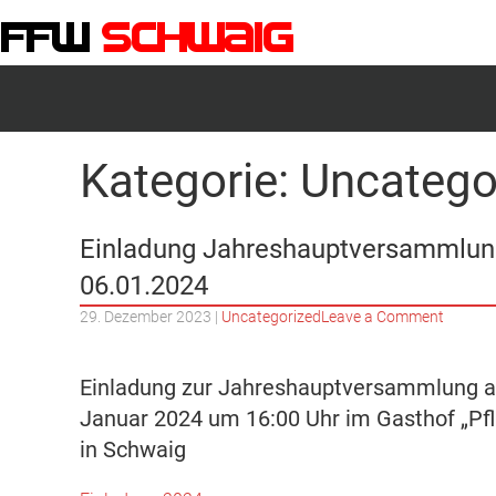
FFW-Schwaig
Kategorie:
Uncatego
Einladung Jahreshauptversammlun
06.01.2024
on
29. Dezember 2023
|
Uncategorized
Leave a Comment
Einlad
Jahres
06.01.
Einladung zur Jahreshauptversammlung 
Januar 2024 um 16:00 Uhr im Gasthof „Pfl
in Schwaig