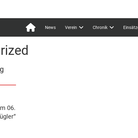
News
Verein
Chronik
Einsätz
rized
g
ung
hauptversammlung
2024
am 06.
ügler“