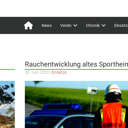
News
Verein
Chronik
Einsätz
Rauchentwicklung altes Sporthei
30. Juni 2020
|
Einsätze