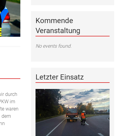
Kommende
Veranstaltung
No events found.
Letzter Einsatz
ir durch
 PKW im
fte waren
d dem
ann